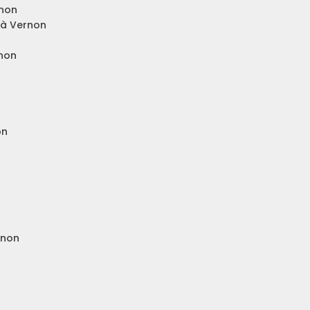
rnon
 à Vernon
rnon
on
rnon