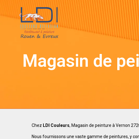
Magasin de pe
Chez
LDI Couleurs
, Magasin de peinture à Vernon 2720
Nous fournissons une vaste gamme de peintures, y compri