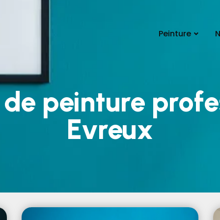
Peinture
N
 de peinture profe
Evreux